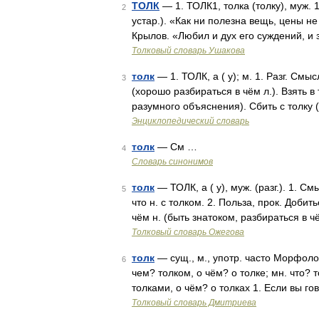
ТОЛК
— 1. ТОЛК1, толка (толку), муж. 1
2
устар.). «Как ни полезна вещь, цены не
Крылов. «Любил и дух его суждений, и 
Толковый словарь Ушакова
толк
— 1. ТОЛК, а ( у); м. 1. Разг. Смы
3
(хорошо разбираться в чём л.). Взять в 
разумного объяснения). Сбить с толку
Энциклопедический словарь
толк
— См …
4
Словарь синонимов
толк
— ТОЛК, а ( у), муж. (разг.). 1. 
5
что н. с толком. 2. Польза, прок. Добить
чём н. (быть знатоком, разбираться в чё
Толковый словарь Ожегова
толк
— сущ., м., употр. часто Морфологи
6
чем? толком, о чём? о толке; мн. что? т
толками, о чём? о толках 1. Если вы го
Толковый словарь Дмитриева