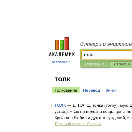
Словари и энциклоп
academic.ru
Толкования
Переводы
толк
Толкование
Перевод
Книги
ТОЛК
— 1. ТОЛК1, толка (толку), муж. 1
1
устар.). «Как ни полезна вещь, цены не
Крылов. «Любил и дух его суждений, и 
Толковый словарь Ушакова