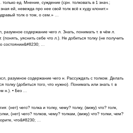
. только ед. Мнение, суждение (срн. толковать в 1 знач.;
 зная ей, невежда про нее свой толк всё к худу клонит.»
здравый толк о том, о сем.» …
сл, разумное содержание чего л. Знать, понимать т. в чём л.
т. (понять, уяснить себе что л.). Не добиться толку (не получить
 (о состоянии&#8230; …
Смысл, разумное содержание чего н. Рассуждать с толком. Делать
ся толку (добиться того, что нужно). Понимать или знать т. в
м н.). • Без …
я: (нет) чего? толка и толку, чему? толку, (вижу) что? толк,
олки, (нет) чего? толков, чему? толкам, (вижу) что? толки, чем?
ворите, что&#8230; …