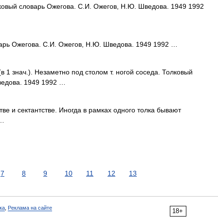
Толковый словарь Ожегова. С.И. Ожегов, Н.Ю. Шведова. 1949 1992
арь Ожегова. С.И. Ожегов, Н.Ю. Шведова. 1949 1992 …
 (в 1 знач.). Незаметно под столом т. ногой соседа. Толковый
ведова. 1949 1992 …
е и сектантстве. Иногда в рамках одного толка бывают
 …
7
8
9
10
11
12
13
ка
,
Реклама на сайте
18+