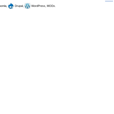
omla,
Drupal,
WordPress, MODx.