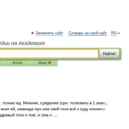
Запомнить сайт
Словарь на свой сайт
RU
едии на Академике
Найти!
Книги
Игры ⚽
. только ед. Мнение, суждение (срн. толковать в 1 знач.;
 зная ей, невежда про нее свой толк всё к худу клонит.»
здравый толк о том, о сем.» …