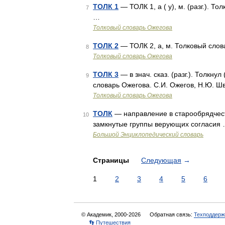
ТОЛК 1
— ТОЛК 1, а ( у), м. (разг.). 
7
…
Толковый словарь Ожегова
ТОЛК 2
— ТОЛК 2, а, м. Толковый слов
8
Толковый словарь Ожегова
ТОЛК 3
— в знач. сказ. (разг.). Толкнул
9
словарь Ожегова. С.И. Ожегов, Н.Ю. Ш
Толковый словарь Ожегова
ТОЛК
— направление в старообрядчеств
10
замкнутые группы верующих согласия
Большой Энциклопедический словарь
Страницы
Следующая
→
1
2
3
4
5
6
© Академик, 2000-2026
Обратная связь:
Техподдерж
👣 Путешествия